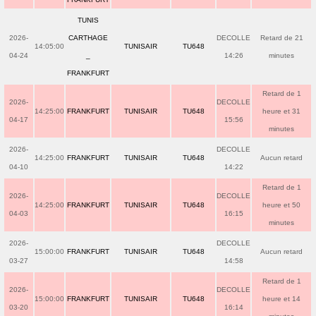
TUNIS
2026-
CARTHAGE
DECOLLE
Retard de 21
14:05:00
TUNISAIR
TU648
04-24
_
14:26
minutes
FRANKFURT
Retard de 1
2026-
DECOLLE
14:25:00
FRANKFURT
TUNISAIR
TU648
heure et 31
04-17
15:56
minutes
2026-
DECOLLE
14:25:00
FRANKFURT
TUNISAIR
TU648
Aucun retard
04-10
14:22
Retard de 1
2026-
DECOLLE
14:25:00
FRANKFURT
TUNISAIR
TU648
heure et 50
04-03
16:15
minutes
2026-
DECOLLE
15:00:00
FRANKFURT
TUNISAIR
TU648
Aucun retard
03-27
14:58
Retard de 1
2026-
DECOLLE
15:00:00
FRANKFURT
TUNISAIR
TU648
heure et 14
03-20
16:14