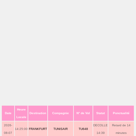
Heure
Date
Destination
Compagnie
N° de Vol
Statut
Ponctualité
Locale
2026-
DECOLLE
Retard de 14
14:25:00
FRANKFURT
TUNISAIR
TU648
08-07
14:39
minutes