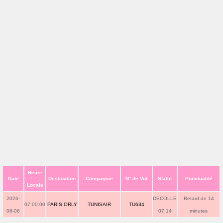
Heure
Date
Destination
Compagnie
N° de Vol
Statut
Ponctualité
Locale
2026-
DECOLLE
Retard de 14
07:00:00
PARIS ORLY
TUNISAIR
TU634
08-06
07:14
minutes