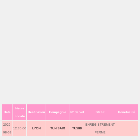
Heure
Date
Destination
Compagnie
N° de Vol
Statut
Ponctualité
Locale
2026-
ENREGISTREMENT
12:35:00
LYON
TUNISAIR
TU588
08-09
FERME