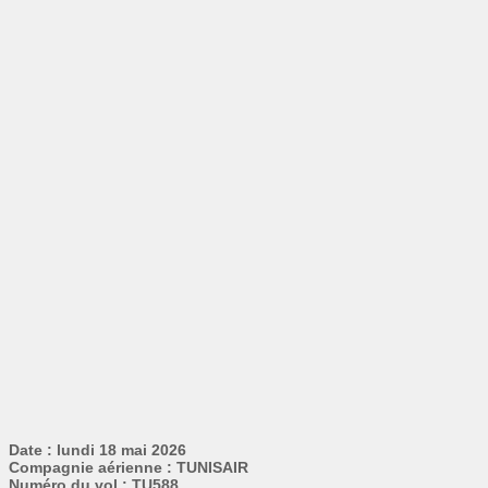
Date : lundi 18 mai 2026
Compagnie aérienne : TUNISAIR
Numéro du vol : TU588