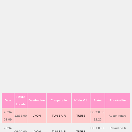
Heure
Date
Destination
Compagnie
N° de Vol
Statut
Ponctualité
Locale
2026-
DECOLLE
12:35:00
LYON
TUNISAIR
TU588
Aucun retard
08-09
12:25
2026-
DECOLLE
Retard de 6
06:00:00
LYON
TUNISAIR
TU588