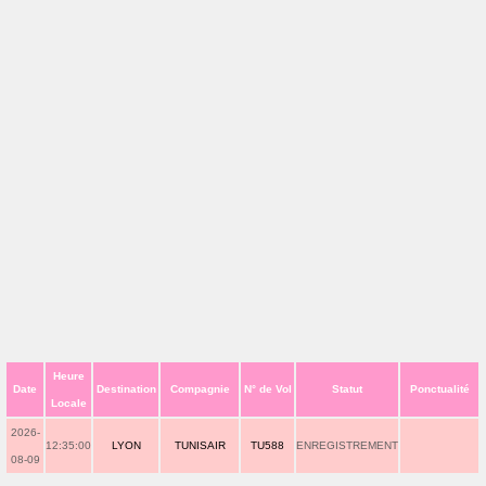
Heure
Date
Destination
Compagnie
N° de Vol
Statut
Ponctualité
Locale
2026-
12:35:00
LYON
TUNISAIR
TU588
ENREGISTREMENT
08-09