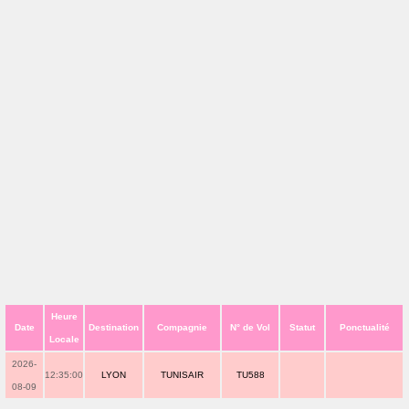
Heure
Date
Destination
Compagnie
N° de Vol
Statut
Ponctualité
Locale
2026-
12:35:00
LYON
TUNISAIR
TU588
08-09