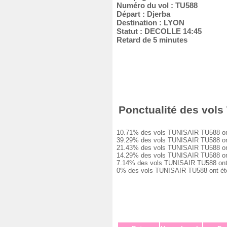
Numéro du vol : TU588
Départ : Djerba
Destination : LYON
Statut : DECOLLE 14:45
Retard de 5 minutes
Ponctualité des vols
10.71% des vols TUNISAIR TU588 ont é
39.29% des vols TUNISAIR TU588 ont e
21.43% des vols TUNISAIR TU588 ont e
14.29% des vols TUNISAIR TU588 ont e
7.14% des vols TUNISAIR TU588 ont eu
0% des vols TUNISAIR TU588 ont été 