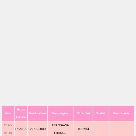
Heure
Date
Destination
Compagnie
N° de Vol
Statut
Ponctualité
Locale
2026-
TRANSAVIA
17:20:00
PARIS ORLY
TO8603
08-10
FRANCE