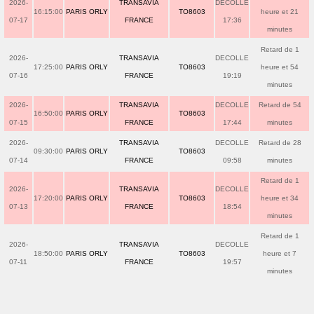
2026-
TRANSAVIA
DECOLLE
16:15:00
PARIS ORLY
TO8603
heure et 21
07-17
FRANCE
17:36
minutes
Retard de 1
2026-
TRANSAVIA
DECOLLE
17:25:00
PARIS ORLY
TO8603
heure et 54
07-16
FRANCE
19:19
minutes
2026-
TRANSAVIA
DECOLLE
Retard de 54
16:50:00
PARIS ORLY
TO8603
07-15
FRANCE
17:44
minutes
2026-
TRANSAVIA
DECOLLE
Retard de 28
09:30:00
PARIS ORLY
TO8603
07-14
FRANCE
09:58
minutes
Retard de 1
2026-
TRANSAVIA
DECOLLE
17:20:00
PARIS ORLY
TO8603
heure et 34
07-13
FRANCE
18:54
minutes
Retard de 1
2026-
TRANSAVIA
DECOLLE
18:50:00
PARIS ORLY
TO8603
heure et 7
07-11
FRANCE
19:57
minutes