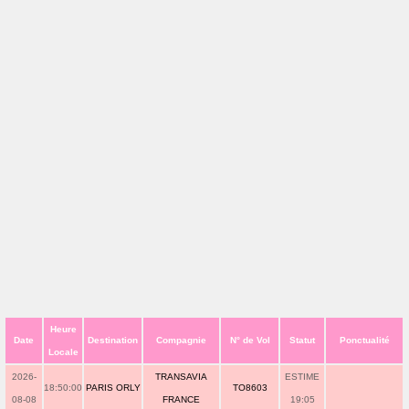
Heure
Date
Destination
Compagnie
N° de Vol
Statut
Ponctualité
Locale
2026-
TRANSAVIA
ESTIME
18:50:00
PARIS ORLY
TO8603
08-08
FRANCE
19:05