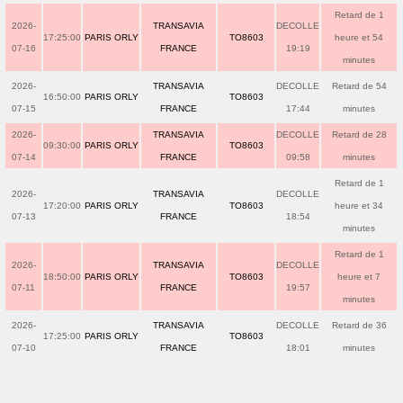
Retard de 1
2026-
TRANSAVIA
DECOLLE
17:25:00
PARIS ORLY
TO8603
heure et 54
07-16
FRANCE
19:19
minutes
2026-
TRANSAVIA
DECOLLE
Retard de 54
16:50:00
PARIS ORLY
TO8603
07-15
FRANCE
17:44
minutes
2026-
TRANSAVIA
DECOLLE
Retard de 28
09:30:00
PARIS ORLY
TO8603
07-14
FRANCE
09:58
minutes
Retard de 1
2026-
TRANSAVIA
DECOLLE
17:20:00
PARIS ORLY
TO8603
heure et 34
07-13
FRANCE
18:54
minutes
Retard de 1
2026-
TRANSAVIA
DECOLLE
18:50:00
PARIS ORLY
TO8603
heure et 7
07-11
FRANCE
19:57
minutes
2026-
TRANSAVIA
DECOLLE
Retard de 36
17:25:00
PARIS ORLY
TO8603
07-10
FRANCE
18:01
minutes