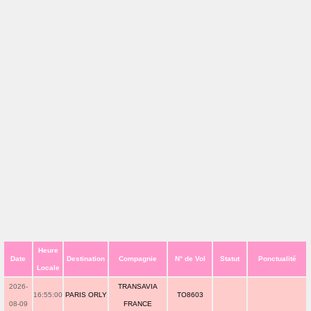
Heure
Date
Destination
Compagnie
N° de Vol
Statut
Ponctualité
Locale
2026-
TRANSAVIA
16:55:00
PARIS ORLY
TO8603
08-09
FRANCE