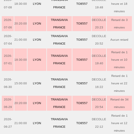
18:30:00
LYON
TO8557
heure et 18
07-08
FRANCE
19:48
minutes
2026-
TRANSAVIA
DECOLLE
Retard de 3
20:20:00
LYON
TO8557
07-06
FRANCE
20:23
minutes
2026-
TRANSAVIA
DECOLLE
21:00:00
LYON
TO8557
Aucun retard
07-04
FRANCE
20:52
Retard de 1
2026-
TRANSAVIA
DECOLLE
18:30:00
LYON
TO8557
heure et 10
07-01
FRANCE
19:40
minutes
Retard de 1
2026-
TRANSAVIA
DECOLLE
15:00:00
LYON
TO8557
heure et 22
06-30
FRANCE
16:22
minutes
2026-
TRANSAVIA
DECOLLE
Retard de 34
20:20:00
LYON
TO8557
06-29
FRANCE
20:54
minutes
Retard de 1
2026-
TRANSAVIA
DECOLLE
21:00:00
LYON
TO8557
heure et 12
06-27
FRANCE
22:12
minutes