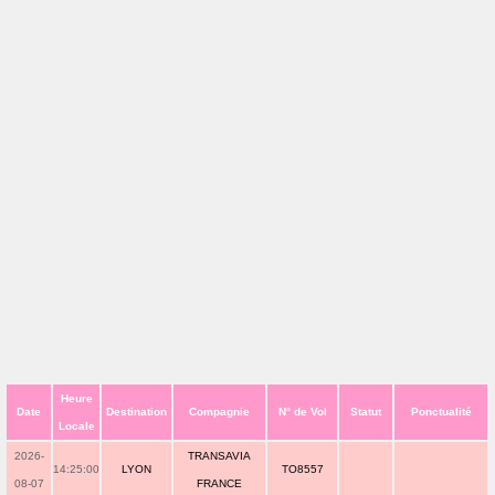
Heure
Date
Destination
Compagnie
N° de Vol
Statut
Ponctualité
Locale
2026-
TRANSAVIA
14:25:00
LYON
TO8557
08-07
FRANCE