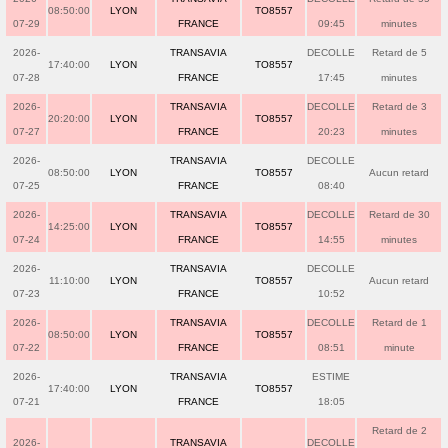
08:50:00
LYON
TO8557
07-29
FRANCE
09:45
minutes
2026-
TRANSAVIA
DECOLLE
Retard de 5
17:40:00
LYON
TO8557
07-28
FRANCE
17:45
minutes
2026-
TRANSAVIA
DECOLLE
Retard de 3
20:20:00
LYON
TO8557
07-27
FRANCE
20:23
minutes
2026-
TRANSAVIA
DECOLLE
08:50:00
LYON
TO8557
Aucun retard
07-25
FRANCE
08:40
2026-
TRANSAVIA
DECOLLE
Retard de 30
14:25:00
LYON
TO8557
07-24
FRANCE
14:55
minutes
2026-
TRANSAVIA
DECOLLE
11:10:00
LYON
TO8557
Aucun retard
07-23
FRANCE
10:52
2026-
TRANSAVIA
DECOLLE
Retard de 1
08:50:00
LYON
TO8557
07-22
FRANCE
08:51
minute
2026-
TRANSAVIA
ESTIME
17:40:00
LYON
TO8557
07-21
FRANCE
18:05
Retard de 2
2026-
TRANSAVIA
DECOLLE