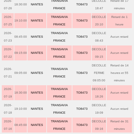
2026-
TRANSAVIA
DECOLLE
Retard de 17
18:30:00
NANTES
TO8473
07-26
FRANCE
18:47
minutes
2026-
TRANSAVIA
DECOLLE
Retard de 1
19:10:00
NANTES
TO8473
07-25
FRANCE
20:10
heure
2026-
TRANSAVIA
DECOLLE
08:45:00
NANTES
TO8473
Aucun retard
07-23
FRANCE
08:43
2026-
TRANSAVIA
DECOLLE
09:15:00
NANTES
TO8473
Aucun retard
07-22
FRANCE
09:15
DECOLLE
Retard de 14
2026-
TRANSAVIA
09:05:00
NANTES
TO8473
FERME
heures et 55
07-21
FRANCE
09:05:00
minutes
2026-
TRANSAVIA
DECOLLE
18:30:00
NANTES
TO8473
Aucun retard
07-19
FRANCE
18:26
2026-
TRANSAVIA
DECOLLE
19:10:00
NANTES
TO8473
Aucun retard
07-18
FRANCE
19:09
2026-
TRANSAVIA
DECOLLE
Retard de 31
08:45:00
NANTES
TO8473
07-16
FRANCE
09:16
minutes