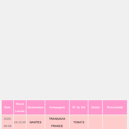
Heure
Date
Destination
Compagnie
N° de Vol
Statut
Ponctualité
Locale
2026-
TRANSAVIA
19:10:00
NANTES
TO8473
08-08
FRANCE