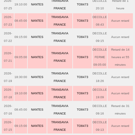
2026-
TRANSAVIA
DECOLLE
Retard de 1
19:10:00
NANTES
TO8473
07-25
FRANCE
20:10
heure
2026-
TRANSAVIA
DECOLLE
08:45:00
NANTES
TO8473
Aucun retard
07-23
FRANCE
08:43
2026-
TRANSAVIA
DECOLLE
09:15:00
NANTES
TO8473
Aucun retard
07-22
FRANCE
09:15
DECOLLE
Retard de 14
2026-
TRANSAVIA
09:05:00
NANTES
TO8473
FERME
heures et 55
07-21
FRANCE
09:05:00
minutes
2026-
TRANSAVIA
DECOLLE
18:30:00
NANTES
TO8473
Aucun retard
07-19
FRANCE
18:26
2026-
TRANSAVIA
DECOLLE
19:10:00
NANTES
TO8473
Aucun retard
07-18
FRANCE
19:09
2026-
TRANSAVIA
DECOLLE
Retard de 31
08:45:00
NANTES
TO8473
07-16
FRANCE
09:16
minutes
2026-
TRANSAVIA
DECOLLE
09:15:00
NANTES
TO8473
Aucun retard
07-15
FRANCE
09:13