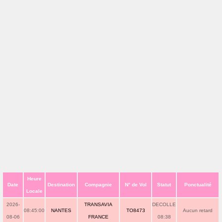
Heure
Date
Destination
Compagnie
N° de Vol
Statut
Ponctualité
Locale
2026-
TRANSAVIA
DECOLLE
08:45:00
NANTES
TO8473
Aucun retard
08-06
FRANCE
08:38