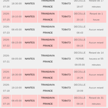
2026-
TRANSAVIA
DECOLLE
Retard de 17
18:30:00
NANTES
TO8473
07-26
FRANCE
18:47
minutes
2026-
TRANSAVIA
DECOLLE
Retard de 1
19:10:00
NANTES
TO8473
07-25
FRANCE
20:10
heure
2026-
TRANSAVIA
DECOLLE
08:45:00
NANTES
TO8473
Aucun retard
07-23
FRANCE
08:43
2026-
TRANSAVIA
DECOLLE
09:15:00
NANTES
TO8473
Aucun retard
07-22
FRANCE
09:15
DECOLLE
Retard de 14
2026-
TRANSAVIA
09:05:00
NANTES
TO8473
FERME
heures et 55
07-21
FRANCE
09:05:00
minutes
2026-
TRANSAVIA
DECOLLE
18:30:00
NANTES
TO8473
Aucun retard
07-19
FRANCE
18:26
2026-
TRANSAVIA
DECOLLE
19:10:00
NANTES
TO8473
Aucun retard
07-18
FRANCE
19:09
2026-
TRANSAVIA
DECOLLE
Retard de 31
08:45:00
NANTES
TO8473
07-16
FRANCE
09:16
minutes