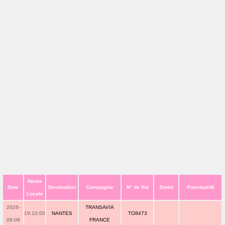
Heure
Date
Destination
Compagnie
N° de Vol
Statut
Ponctualité
Locale
2026-
TRANSAVIA
19:10:00
NANTES
TO8473
08-08
FRANCE