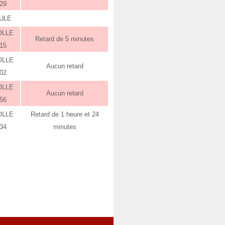
:29
ULE
OLLE
Retard de 5 minutes
:15
OLLE
Aucun retard
:02
OLLE
Aucun retard
:56
OLLE
Retard de 1 heure et 24
:34
minutes