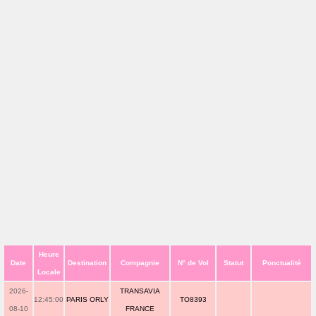
Heure
Date
Destination
Compagnie
N° de Vol
Statut
Ponctualité
Locale
2026-
TRANSAVIA
12:45:00
PARIS ORLY
TO8393
08-10
FRANCE