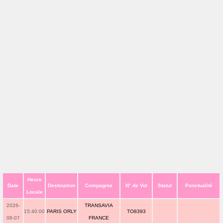
Heure
Date
Destination
Compagnie
N° de Vol
Statut
Ponctualité
Locale
2026-
TRANSAVIA
15:40:00
PARIS ORLY
TO8393
08-07
FRANCE