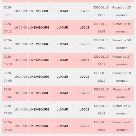
2026-
DECOLLE
Retard de 25
18:45:00
LUXEMBOURG
LUXAIR
LG202
07-17
19:10
minutes
2026-
DECOLLE
Retard de 8
19:00:00
LUXEMBOURG
LUXAIR
LG202
07-13
19:08
minutes
2026-
DECOLLE
Retard de 58
18:50:00
LUXEMBOURG
LUXAIR
LG202
07-11
19:48
minutes
2026-
DECOLLE
Retard de 27
18:45:00
LUXEMBOURG
LUXAIR
LG202
07-10
19:12
minutes
2026-
DECOLLE
Retard de 19
19:00:00
LUXEMBOURG
LUXAIR
LG202
07-06
19:19
minutes
2026-
DECOLLE
Retard de 5
18:50:00
LUXEMBOURG
LUXAIR
LG202
07-04
18:55
minutes
2026-
DECOLLE
Retard de 4
18:45:00
LUXEMBOURG
LUXAIR
LG202
07-03
18:49
minutes
2026-
DECOLLE
Retard de 41
19:00:00
LUXEMBOURG
LUXAIR
LG202
06-29
19:41
minutes