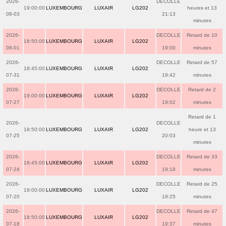
2026-
DECOLLE
19:00:00
LUXEMBOURG
LUXAIR
LG202
heures et 13
08-03
21:13
minutes
2026-
DECOLLE
Retard de 10
18:50:00
LUXEMBOURG
LUXAIR
LG202
08-01
19:00
minutes
2026-
DECOLLE
Retard de 57
18:45:00
LUXEMBOURG
LUXAIR
LG202
07-31
19:42
minutes
2026-
DECOLLE
Retard de 2
19:00:00
LUXEMBOURG
LUXAIR
LG202
07-27
19:02
minutes
Retard de 1
2026-
DECOLLE
18:50:00
LUXEMBOURG
LUXAIR
LG202
heure et 13
07-25
20:03
minutes
2026-
DECOLLE
Retard de 33
18:45:00
LUXEMBOURG
LUXAIR
LG202
07-24
19:18
minutes
2026-
DECOLLE
Retard de 25
19:00:00
LUXEMBOURG
LUXAIR
LG202
07-20
19:25
minutes
2026-
DECOLLE
Retard de 47
18:50:00
LUXEMBOURG
LUXAIR
LG202
07-18
19:37
minutes