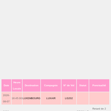
Heure
Date
Destination
Compagnie
N° de Vol
Statut
Ponctualité
Locale
2026-
18:45:00
LUXEMBOURG
LUXAIR
LG202
08-07
Retard de 2