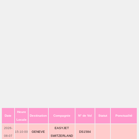
Heure
Date
Destination
Compagnie
N° de Vol
Statut
Ponctualité
Locale
2026-
EASYJET
15:10:00
GENEVE
DS1584
08-07
SWITZERLAND