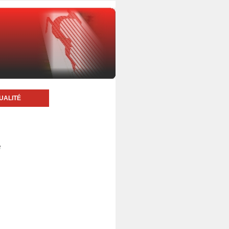
UALITÉ
e