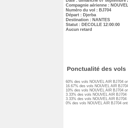
Date : dimanche 07 septembre 
Compagnie aérienne : NOUVEL
Numéro du vol : BJ704
Départ : Djerba
Destination : NANTES
Statut : DECOLLE 12:00:00
Aucun retard
Ponctualité des vols
60% des vols NOUVEL AIR BJ704 ont ét
16.67% des vols NOUVEL AIR BJ704 ont
10% des vols NOUVEL AIR BJ704 ont eu
3.33% des vols NOUVEL AIR BJ704 ont 
3.33% des vols NOUVEL AIR BJ704 ont 
0% des vols NOUVEL AIR BJ704 ont ét