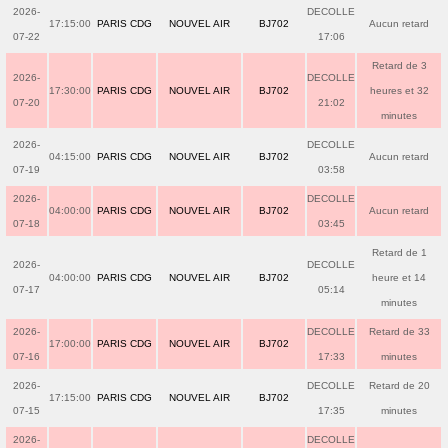
2026-
DECOLLE
17:15:00
PARIS CDG
NOUVEL AIR
BJ702
Aucun retard
07-22
17:06
Retard de 3
2026-
DECOLLE
17:30:00
PARIS CDG
NOUVEL AIR
BJ702
heures et 32
07-20
21:02
minutes
2026-
DECOLLE
04:15:00
PARIS CDG
NOUVEL AIR
BJ702
Aucun retard
07-19
03:58
2026-
DECOLLE
04:00:00
PARIS CDG
NOUVEL AIR
BJ702
Aucun retard
07-18
03:45
Retard de 1
2026-
DECOLLE
04:00:00
PARIS CDG
NOUVEL AIR
BJ702
heure et 14
07-17
05:14
minutes
2026-
DECOLLE
Retard de 33
17:00:00
PARIS CDG
NOUVEL AIR
BJ702
07-16
17:33
minutes
2026-
DECOLLE
Retard de 20
17:15:00
PARIS CDG
NOUVEL AIR
BJ702
07-15
17:35
minutes
2026-
DECOLLE