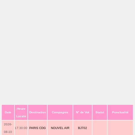
Heure
Date
Destination
Compagnie
N° de Vol
Statut
Ponctualité
Locale
2026-
17:30:00
PARIS CDG
NOUVEL AIR
BJ702
08-10