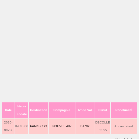
Heure
Date
Destination
Compagnie
N° de Vol
Statut
Ponctualité
Locale
2026-
DECOLLE
04:00:00
PARIS CDG
NOUVEL AIR
BJ702
Aucun retard
08-07
03:55