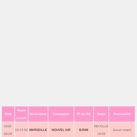
Heure
Date
Destination
Compagnie
N° de Vol
Statut
Ponctualité
Locale
2026-
DECOLLE
19:15:00
MARSEILLE
NOUVEL AIR
BJ588
Aucun retard
08-05
19:02