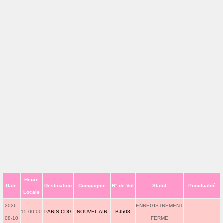
Heure
Date
Destination
Compagnie
N° de Vol
Statut
Ponctualité
Locale
2026-
ENREGISTREMENT
15:00:00
PARIS CDG
NOUVEL AIR
BJ508
08-10
FERME