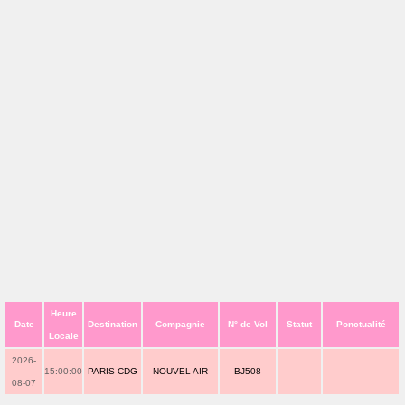
Heure
Date
Destination
Compagnie
N° de Vol
Statut
Ponctualité
Locale
2026-
15:00:00
PARIS CDG
NOUVEL AIR
BJ508
08-07