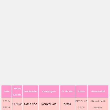
Heure
Date
Destination
Compagnie
N° de Vol
Statut
Ponctualité
Locale
2026-
DECOLLE
Retard de 8
15:00:00
PARIS CDG
NOUVEL AIR
BJ508
08-09
15:08
minutes