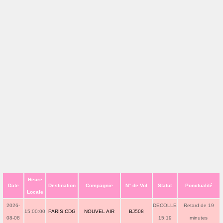
Heure
Date
Destination
Compagnie
N° de Vol
Statut
Ponctualité
Locale
2026-
DECOLLE
Retard de 19
15:00:00
PARIS CDG
NOUVEL AIR
BJ508
08-08
15:19
minutes