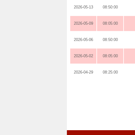
2026-05-13
08:50:00
2026-05-09
08:05:00
2026-05-06
08:50:00
2026-05-02
08:05:00
2026-04-29
08:25:00