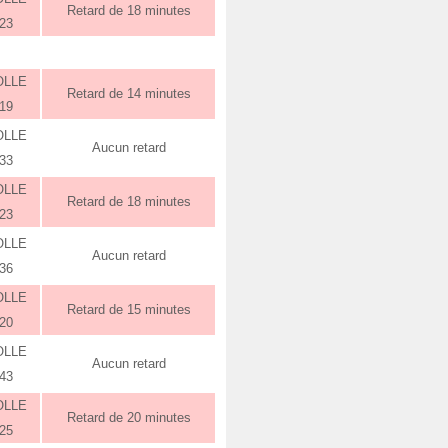
Retard de 18 minutes
:23
OLLE
Retard de 14 minutes
:19
OLLE
Aucun retard
:33
OLLE
Retard de 18 minutes
:23
OLLE
Aucun retard
:36
OLLE
Retard de 15 minutes
:20
OLLE
Aucun retard
:43
OLLE
Retard de 20 minutes
:25