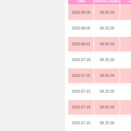
Date
Heure Locale
D
2026-08-08
08:05:00
2026-08-05
08:25:00
2026-08-01
08:05:00
2026-07-29
08:25:00
2026-07-25
08:05:00
2026-07-22
08:25:00
2026-07-18
08:05:00
2026-07-15
08:25:00