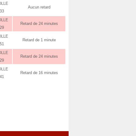
OLLE
Aucun retard
:33
OLLE
Retard de 24 minutes
:29
OLLE
Retard de 1 minute
:51
OLLE
Retard de 24 minutes
:29
OLLE
Retard de 16 minutes
:41