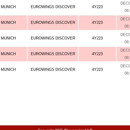
DEC
MUNICH
EUROWINGS DISCOVER
4Y223
08
DEC
MUNICH
EUROWINGS DISCOVER
4Y223
08
DEC
MUNICH
EUROWINGS DISCOVER
4Y223
08
DEC
MUNICH
EUROWINGS DISCOVER
4Y223
08
DEC
MUNICH
EUROWINGS DISCOVER
4Y223
08