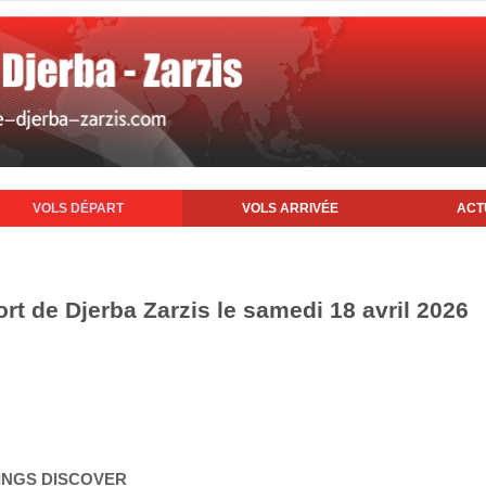
VOLS DÉPART
VOLS ARRIVÉE
ACT
ort de Djerba Zarzis le samedi 18 avril 2026
WINGS DISCOVER