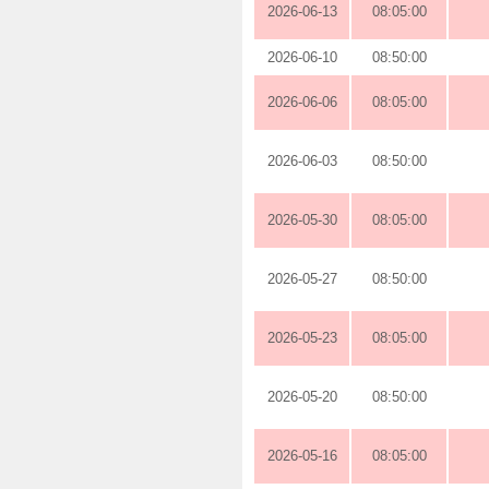
2026-06-13
08:05:00
2026-06-10
08:50:00
2026-06-06
08:05:00
2026-06-03
08:50:00
2026-05-30
08:05:00
2026-05-27
08:50:00
2026-05-23
08:05:00
2026-05-20
08:50:00
2026-05-16
08:05:00