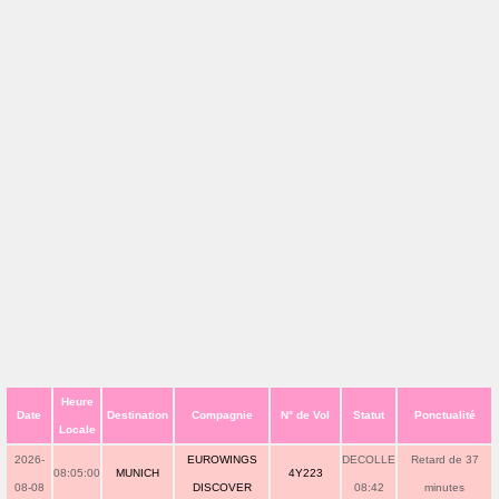
Heure
Date
Destination
Compagnie
N° de Vol
Statut
Ponctualité
Locale
2026-
EUROWINGS
DECOLLE
Retard de 37
08:05:00
MUNICH
4Y223
08-08
DISCOVER
08:42
minutes