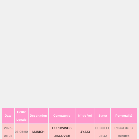
Heure
Date
Destination
Compagnie
N° de Vol
Statut
Ponctualité
Locale
2026-
EUROWINGS
DECOLLE
Retard de 37
08:05:00
MUNICH
4Y223
08-08
DISCOVER
08:42
minutes