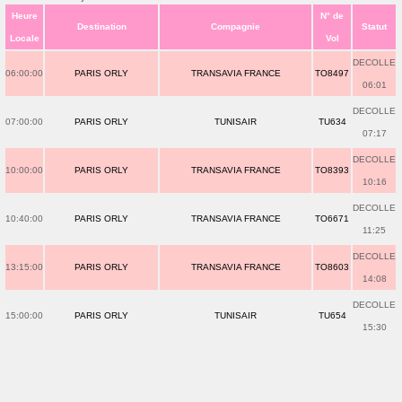
Heure
N° de
Destination
Compagnie
Statut
Locale
Vol
DECOLLE
06:00:00
PARIS ORLY
TRANSAVIA FRANCE
TO8497
06:01
DECOLLE
07:00:00
PARIS ORLY
TUNISAIR
TU634
07:17
DECOLLE
10:00:00
PARIS ORLY
TRANSAVIA FRANCE
TO8393
10:16
DECOLLE
10:40:00
PARIS ORLY
TRANSAVIA FRANCE
TO6671
11:25
DECOLLE
13:15:00
PARIS ORLY
TRANSAVIA FRANCE
TO8603
14:08
DECOLLE
15:00:00
PARIS ORLY
TUNISAIR
TU654
15:30