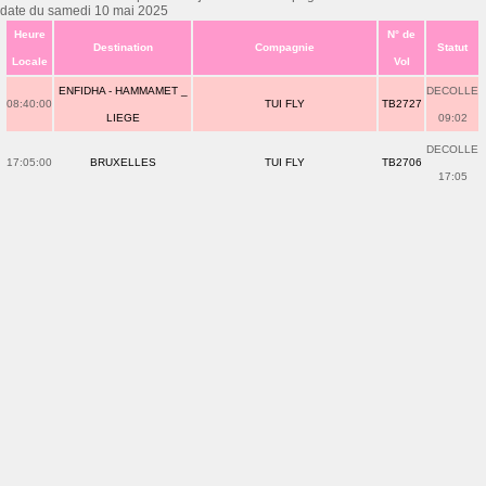
date du samedi 10 mai 2025
Heure
N° de
Destination
Compagnie
Statut
Locale
Vol
ENFIDHA - HAMMAMET _
DECOLLE
08:40:00
TUI FLY
TB2727
LIEGE
09:02
DECOLLE
17:05:00
BRUXELLES
TUI FLY
TB2706
17:05