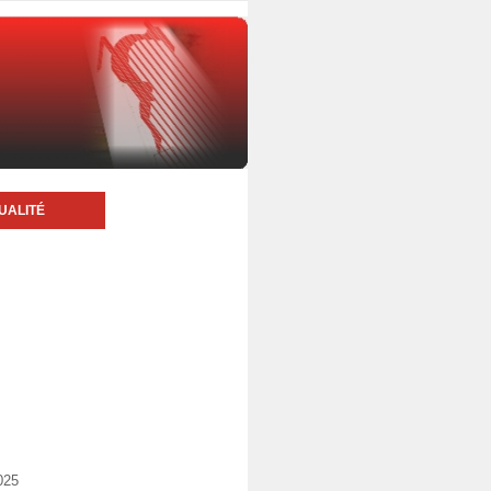
UALITÉ
025