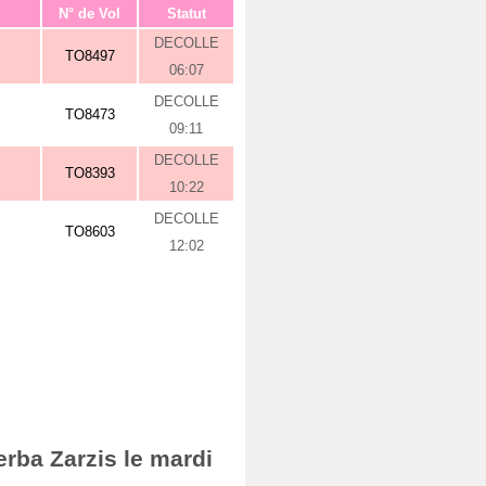
N° de Vol
Statut
DECOLLE
TO8497
06:07
DECOLLE
TO8473
09:11
DECOLLE
TO8393
10:22
DECOLLE
TO8603
12:02
erba Zarzis le mardi