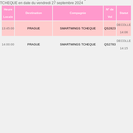
TCHEQUE en date du vendredi 27 septembre 2024
Heure
N° de
Destination
Compagnie
Statut
Locale
Vol
DECOLLE
13:45:00
PRAGUE
SMARTWINGS TCHEQUE
QS2823
14:06
DECOLLE
14:00:00
PRAGUE
SMARTWINGS TCHEQUE
QS2783
14:15