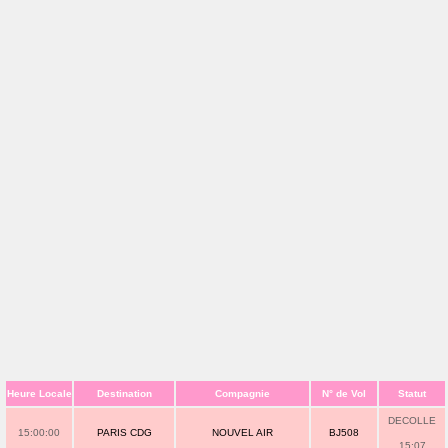
Heure Locale
Destination
Compagnie
N° de Vol
Statut
DECOLLE
15:00:00
PARIS CDG
NOUVEL AIR
BJ508
15:07