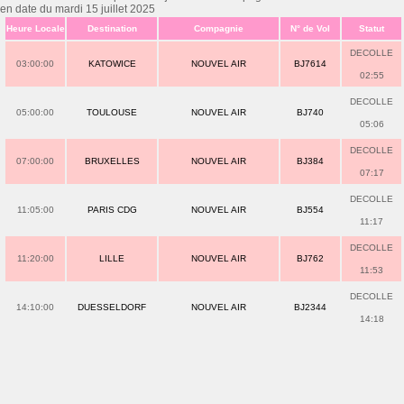
en date du mardi 15 juillet 2025
Heure Locale
Destination
Compagnie
N° de Vol
Statut
DECOLLE
03:00:00
KATOWICE
NOUVEL AIR
BJ7614
02:55
DECOLLE
05:00:00
TOULOUSE
NOUVEL AIR
BJ740
05:06
DECOLLE
07:00:00
BRUXELLES
NOUVEL AIR
BJ384
07:17
DECOLLE
11:05:00
PARIS CDG
NOUVEL AIR
BJ554
11:17
DECOLLE
11:20:00
LILLE
NOUVEL AIR
BJ762
11:53
DECOLLE
14:10:00
DUESSELDORF
NOUVEL AIR
BJ2344
14:18