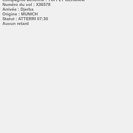
Numéro du vol : X36578
Arrivée : Djerba
Origine : MUNICH
Statut : ATTERRI 07:30
Aucun retard