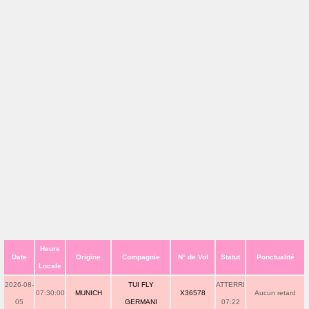
Heure
Date
Origine
Compagnie
N° de Vol
Statut
Ponctualité
Locale
2026-08-
TUI FLY
ATTERRI
07:30:00
MUNICH
X36578
Aucun retard
05
GERMANI
07:22