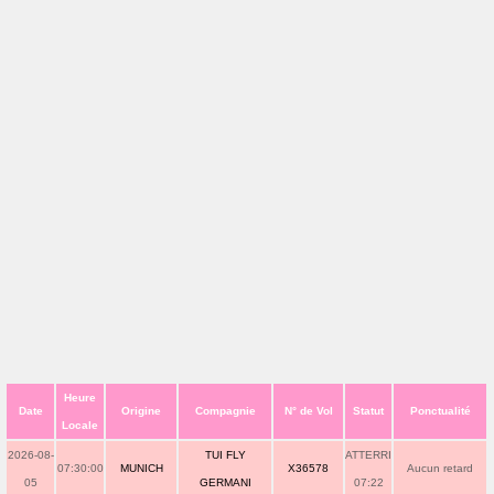
Heure
Date
Origine
Compagnie
N° de Vol
Statut
Ponctualité
Locale
2026-08-
TUI FLY
ATTERRI
07:30:00
MUNICH
X36578
Aucun retard
05
GERMANI
07:22