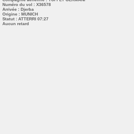
Numéro du vol : X36578
Arrivée : Djerba
Origine : MUNICH
Statut : ATTERRI 07:27
Aucun retard