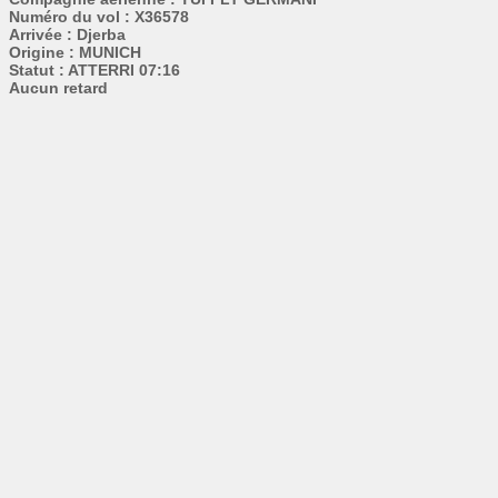
Numéro du vol : X36578
Arrivée : Djerba
Origine : MUNICH
Statut : ATTERRI 07:16
Aucun retard