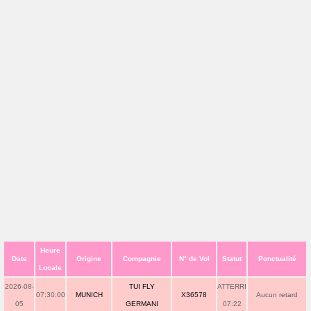
Heure
Date
Origine
Compagnie
N° de Vol
Statut
Ponctualité
Locale
2026-08-
TUI FLY
ATTERRI
07:30:00
MUNICH
X36578
Aucun retard
05
GERMANI
07:22