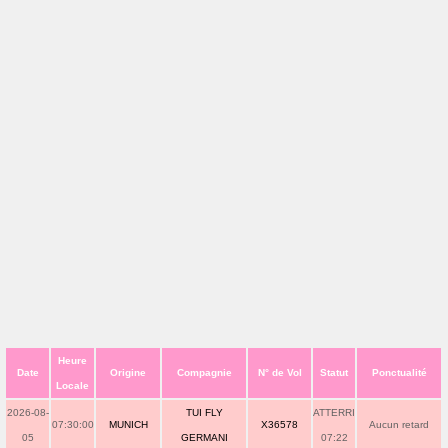
Heure
Date
Origine
Compagnie
N° de Vol
Statut
Ponctualité
Locale
2026-08-
TUI FLY
ATTERRI
07:30:00
MUNICH
X36578
Aucun retard
05
GERMANI
07:22