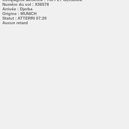
Numéro du vol : X36578
Arrivée : Djerba
Origine : MUNICH
Statut : ATTERRI 07:20
Aucun retard