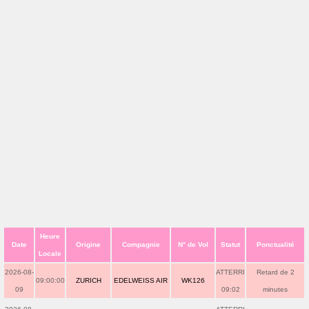
Heure
Date
Origine
Compagnie
N° de Vol
Statut
Ponctualité
Locale
2026-08-
ATTERRI
Retard de 2
09:00:00
ZURICH
EDELWEISS AIR
WK126
09
09:02
minutes