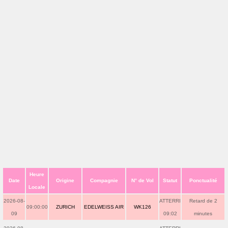
Heure
Date
Origine
Compagnie
N° de Vol
Statut
Ponctualité
Locale
2026-08-
ATTERRI
Retard de 2
09:00:00
ZURICH
EDELWEISS AIR
WK126
09
09:02
minutes