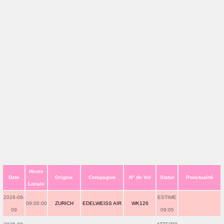
Heure
Date
Origine
Compagnie
N° de Vol
Statut
Ponctualité
Locale
2026-08-
ESTIME
09:00:00
ZURICH
EDELWEISS AIR
WK126
09
09:05