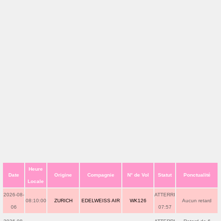
Heure
Date
Origine
Compagnie
N° de Vol
Statut
Ponctualité
Locale
2026-08-
ATTERRI
08:10:00
ZURICH
EDELWEISS AIR
WK126
Aucun retard
06
07:57