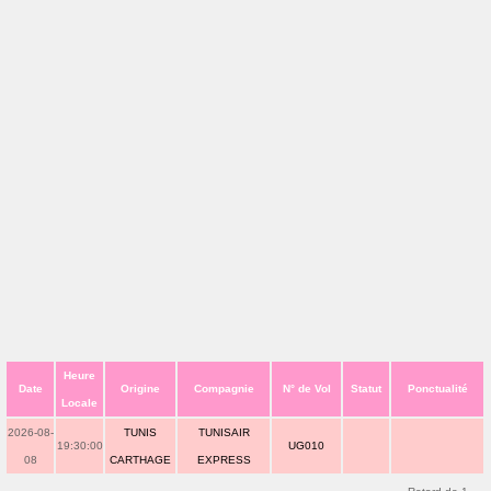
Heure
Date
Origine
Compagnie
N° de Vol
Statut
Ponctualité
Locale
2026-08-
TUNIS
TUNISAIR
19:30:00
UG010
08
CARTHAGE
EXPRESS