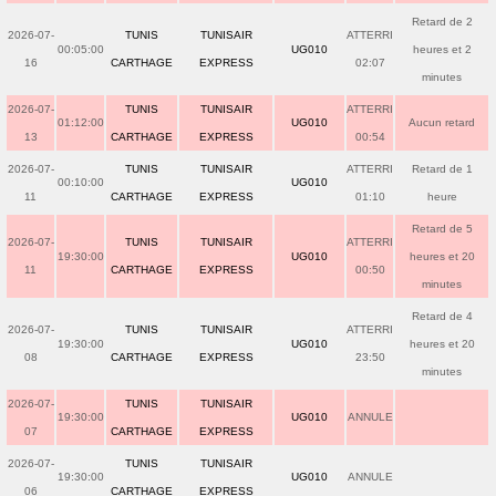
Retard de 2
2026-07-
TUNIS
TUNISAIR
ATTERRI
00:05:00
UG010
heures et 2
16
CARTHAGE
EXPRESS
02:07
minutes
2026-07-
TUNIS
TUNISAIR
ATTERRI
01:12:00
UG010
Aucun retard
13
CARTHAGE
EXPRESS
00:54
2026-07-
TUNIS
TUNISAIR
ATTERRI
Retard de 1
00:10:00
UG010
11
CARTHAGE
EXPRESS
01:10
heure
Retard de 5
2026-07-
TUNIS
TUNISAIR
ATTERRI
19:30:00
UG010
heures et 20
11
CARTHAGE
EXPRESS
00:50
minutes
Retard de 4
2026-07-
TUNIS
TUNISAIR
ATTERRI
19:30:00
UG010
heures et 20
08
CARTHAGE
EXPRESS
23:50
minutes
2026-07-
TUNIS
TUNISAIR
19:30:00
UG010
ANNULE
07
CARTHAGE
EXPRESS
2026-07-
TUNIS
TUNISAIR
19:30:00
UG010
ANNULE
06
CARTHAGE
EXPRESS