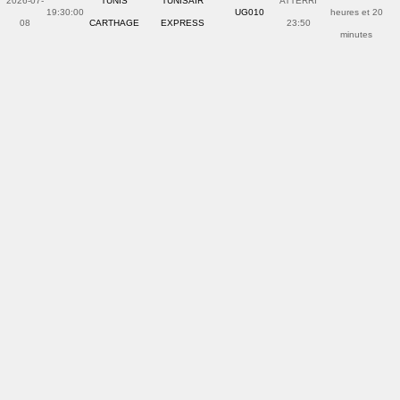
2026-07-
TUNIS
TUNISAIR
ATTERRI
19:30:00
UG010
heures et 20
08
CARTHAGE
EXPRESS
23:50
minutes