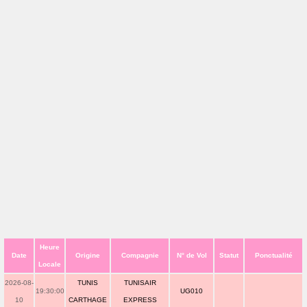
Heure
Date
Origine
Compagnie
N° de Vol
Statut
Ponctualité
Locale
2026-08-
TUNIS
TUNISAIR
19:30:00
UG010
10
CARTHAGE
EXPRESS