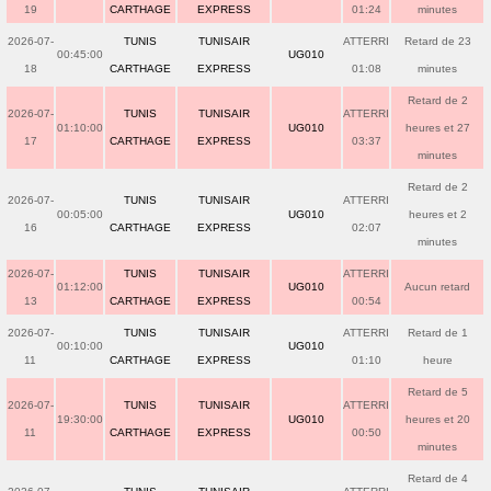
19
CARTHAGE
EXPRESS
01:24
minutes
2026-07-
TUNIS
TUNISAIR
ATTERRI
Retard de 23
00:45:00
UG010
18
CARTHAGE
EXPRESS
01:08
minutes
Retard de 2
2026-07-
TUNIS
TUNISAIR
ATTERRI
01:10:00
UG010
heures et 27
17
CARTHAGE
EXPRESS
03:37
minutes
Retard de 2
2026-07-
TUNIS
TUNISAIR
ATTERRI
00:05:00
UG010
heures et 2
16
CARTHAGE
EXPRESS
02:07
minutes
2026-07-
TUNIS
TUNISAIR
ATTERRI
01:12:00
UG010
Aucun retard
13
CARTHAGE
EXPRESS
00:54
2026-07-
TUNIS
TUNISAIR
ATTERRI
Retard de 1
00:10:00
UG010
11
CARTHAGE
EXPRESS
01:10
heure
Retard de 5
2026-07-
TUNIS
TUNISAIR
ATTERRI
19:30:00
UG010
heures et 20
11
CARTHAGE
EXPRESS
00:50
minutes
Retard de 4