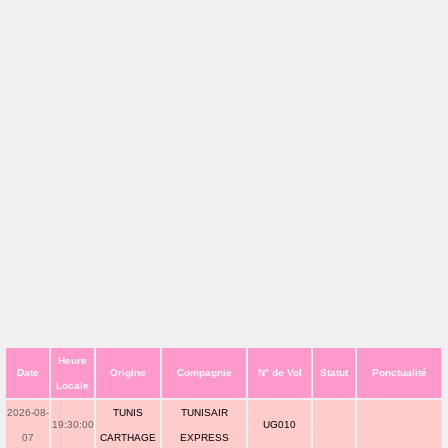
Heure
Date
Origine
Compagnie
N° de Vol
Statut
Ponctualité
Locale
2026-08-
TUNIS
TUNISAIR
19:30:00
UG010
07
CARTHAGE
EXPRESS