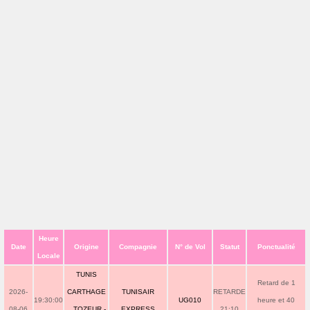
Heure
Date
Origine
Compagnie
N° de Vol
Statut
Ponctualité
Locale
TUNIS
Retard de 1
2026-
CARTHAGE
TUNISAIR
RETARDE
19:30:00
UG010
heure et 40
08-06
_ TOZEUR -
EXPRESS
21:10