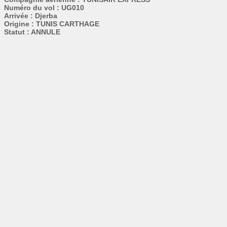
Numéro du vol : UG010
Arrivée : Djerba
Origine : TUNIS CARTHAGE
Statut : ANNULE