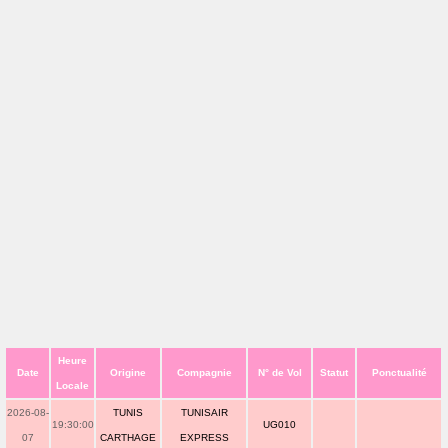
Heure
Date
Origine
Compagnie
N° de Vol
Statut
Ponctualité
Locale
2026-08-
TUNIS
TUNISAIR
19:30:00
UG010
07
CARTHAGE
EXPRESS