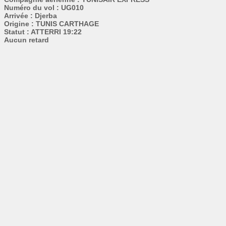
Numéro du vol : UG010
Arrivée : Djerba
Origine : TUNIS CARTHAGE
Statut : ATTERRI 19:22
Aucun retard