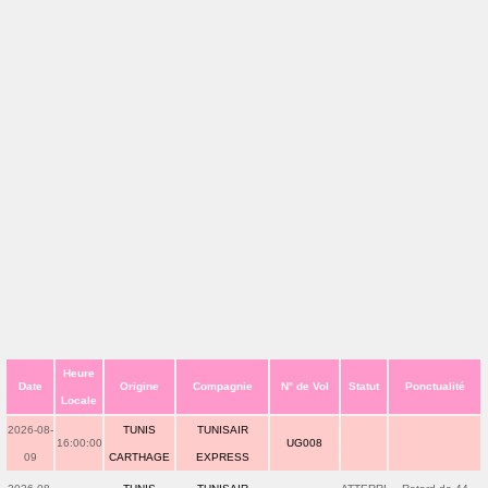
Heure
Date
Origine
Compagnie
N° de Vol
Statut
Ponctualité
Locale
2026-08-
TUNIS
TUNISAIR
16:00:00
UG008
09
CARTHAGE
EXPRESS