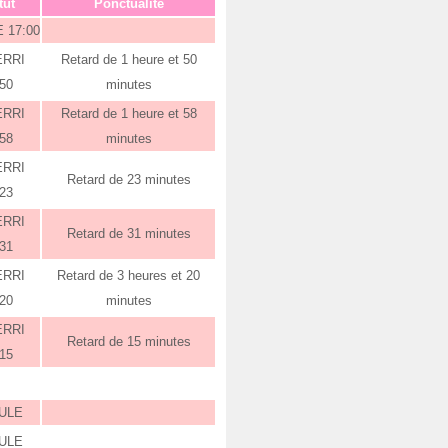
tut
Ponctualité
 17:00
ERRI
Retard de 1 heure et 50
:50
minutes
ERRI
Retard de 1 heure et 58
:58
minutes
ERRI
Retard de 23 minutes
:23
ERRI
Retard de 31 minutes
:31
ERRI
Retard de 3 heures et 20
:20
minutes
ERRI
Retard de 15 minutes
:15
ULE
ULE